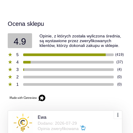
Ocena sklepu
Opinie, z których została wyliczona średnia,
4.9
są wystawione przez zweryfikowanych
klientów, którzy dokonali zakupu w sklepie.
5
(419)
4
(37)
3
(4)
2
(0)
1
(0)
Ewa
Dodano: 2026-07-29
Opinia zweryfikowana