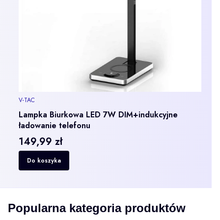
PRODUCENT
V-TAC
Lampka Biurkowa LED 7W DIM+indukcyjne
ładowanie telefonu
149,99 zł
Cena
Cena
Do koszyka
Popularna kategoria produktów