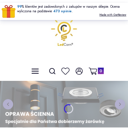
99
% klientów jest zadowolonych z zakupów w naszym sklepie. Ocena
wyliczona na podstawie
473
opinie
.
Made with GetReview
Produkty w koszyku: 
Otwórz wyszukiwarkę
Szukaj
Menu
Ulubione
Zaloguj się
Koszyk