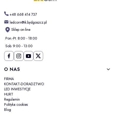
+48 668 414 737
ledcorn@ik.bydgoszcz.pl
Sklep on-line
Pon.-Pt. 8:00 - 18:00
Sob. 9:00 - 13:00
Linki w stopce
O NAS
FIRMA
KONTAKT-DORADZTWO
LED INWESTYCJE
HURT
Regulamin
Polityka cookies
Blog