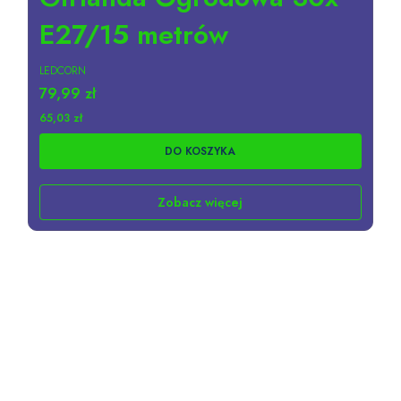
E27/15 metrów
PRODUCENT
LEDCORN
Cena
79,99 zł
Cena
65,03 zł
DO KOSZYKA
Zobacz więcej