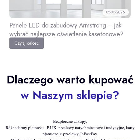
05-06-2026
Panele LED do zabudowy Armstrong – jak
wybrać najlepsze oświetlenie kasetonowe?
Czytaj całość
Dlaczego warto kupować
w Naszym sklepie?
Bezpieczne zakupy.
Różne formy płatności - BLIK, przelewy natychmiastowe i tradycyjne, karty
płatnicze, e-przelewy, InPostPay.
Możliwość zakupu z odroczoną płatnością - PayPo 30 dni oraz na raty.