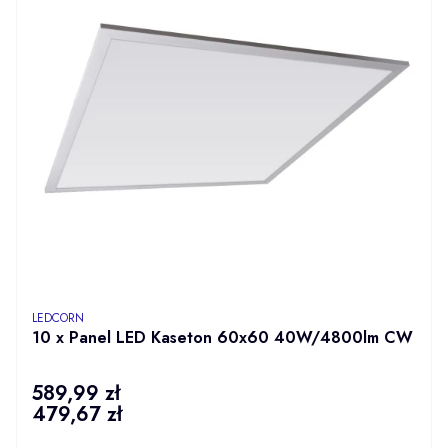
PRODUCENT
LEDCORN
10 x Panel LED Kaseton 60x60 40W/4800lm CW
589,99 zł
Cena
479,67 zł
Cena