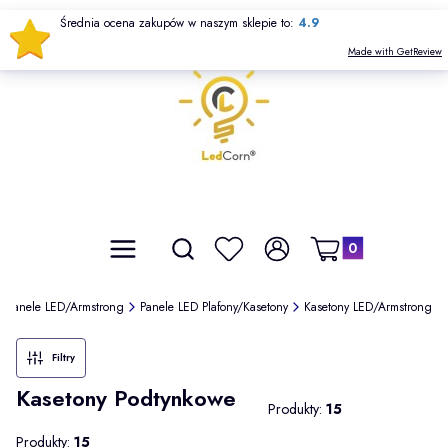
Średnia ocena zakupów w naszym sklepie to:
4.9
Made with GetReview
Produkty w koszyku: 
Otwórz wyszukiwarkę
Szukaj
Menu
Ulubione
Zaloguj się
Koszyk
Panele LED/Armstrong
Panele LED Plafony/Kasetony
Kasetony LED/Armstrong
Filtry
Kasetony Podtynkowe
Produkty:
15
Produkty:
15