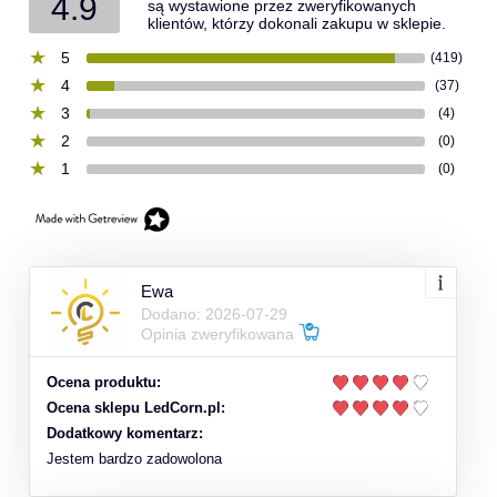
4.9
są wystawione przez zweryfikowanych
klientów, którzy dokonali zakupu w sklepie.
5
(419)
4
(37)
3
(4)
2
(0)
1
(0)
Ewa
Dodano: 2026-07-29
Opinia zweryfikowana
Ocena produktu:
Ocena sklepu LedCorn.pl:
Dodatkowy komentarz:
Jestem bardzo zadowolona