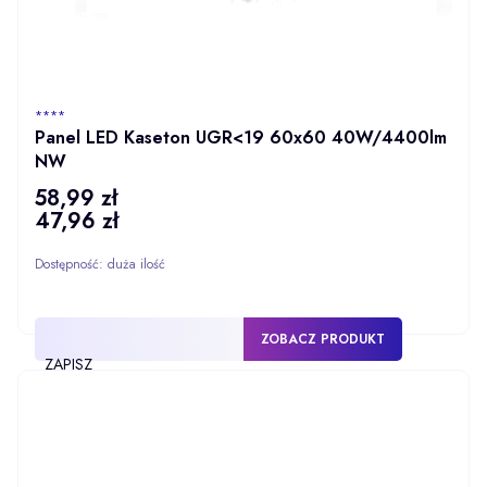
PRODUCENT
****
Panel LED Kaseton UGR<19 60x60 40W/4400lm
NW
58,99 zł
Cena
47,96 zł
Cena
Dostępność:
duża ilość
ZOBACZ PRODUKT
ZAPISZ