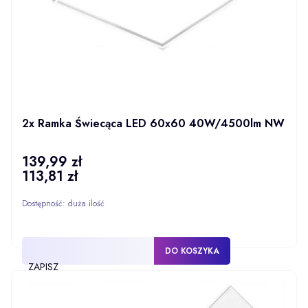
2x Ramka Świecąca LED 60x60 40W/4500lm NW
139,99 zł
Cena
113,81 zł
Cena
Dostępność:
duża ilość
DO KOSZYKA
ZAPISZ