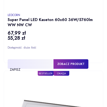
PRODUCENT
LEDCORN
Super Panel LED Kaseton 60x60 36W/5760lm
WW NW CW
67,99 zł
Cena
55,28 zł
Cena
Dostępność:
duża ilość
ZOBACZ PRODUKT
ZAPISZ
BESTSELLER
OKAZJA