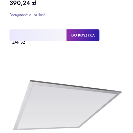
390,24 zł
Cena
Dostępność:
duża ilość
DO KOSZYKA
ZAPISZ