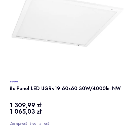
PRODUCENT
****
8x Panel LED UGR<19 60x60 30W/4000lm NW
1 309,99 zł
Cena
1 065,03 zł
Cena
Dostępność:
średnia ilość