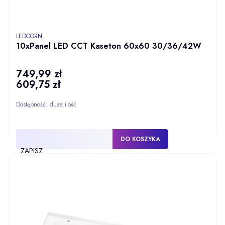
PRODUCENT
LEDCORN
10xPanel LED CCT Kaseton 60x60 30/36/42W
749,99 zł
Cena
609,75 zł
Cena
Dostępność:
duża ilość
DO KOSZYKA
ZAPISZ