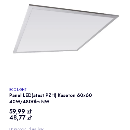
PRODUCENT
ECO LIGHT
Panel LED(atest PZH) Kaseton 60x60
40W/4800lm NW
59,99 zł
Cena
48,77 zł
Cena
Dostępność:
duża ilość