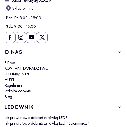
ledcorn@ik.bydgoszcz.pl
Sklep on-line
Pon.-Pt. 8:00 - 18:00
Sob. 9:00 - 13:00
Linki w stopce
O NAS
FIRMA
KONTAKT-DORADZTWO
LED INWESTYCJE
HURT
Regulamin
Polityka cookies
Blog
LEDOWNIK
Jak prawidłowo dobrać żarówkę LED?
Jak prawidłowo dobrać żarówkę LED i ściemniacz?