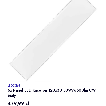
PRODUCENT
LEDCORN
6x Panel LED Kaseton 120x30 50W/6500lm CW
biały
479,99 zł
Cena