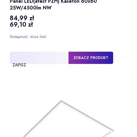
Panel LED(atest PZH) Kaseton 60x60
25W/4500lm NW
84,99 zł
Cena
69,10 zł
Cena
Dostępność:
duża ilość
ZOBACZ PRODUKT
ZAPISZ