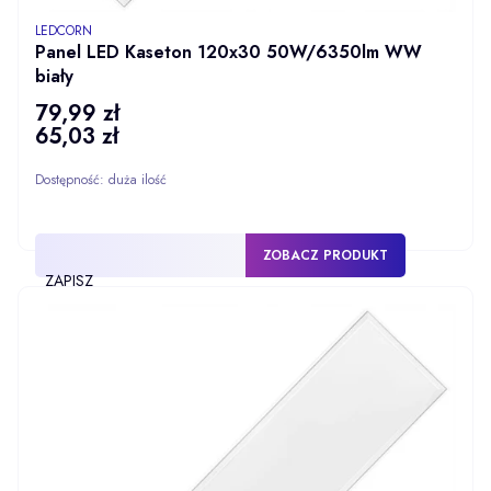
PRODUCENT
LEDCORN
Panel LED Kaseton 120x30 50W/6350lm WW
biały
79,99 zł
Cena
65,03 zł
Cena
Dostępność:
duża ilość
ZOBACZ PRODUKT
ZAPISZ