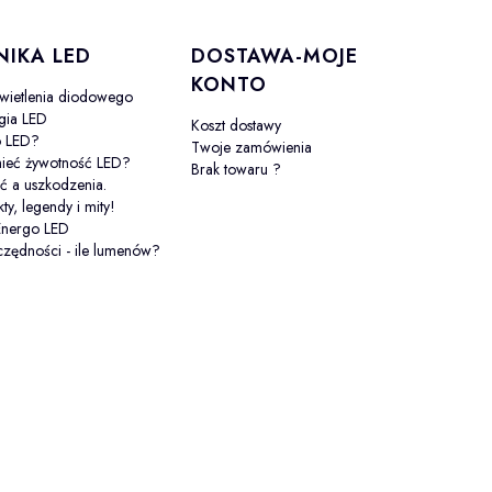
NIKA LED
DOSTAWA-MOJE
KONTO
wietlenia diodowego
gia LED
Koszt dostawy
o LED?
Twoje zamówienia
mieć żywotność LED?
Brak towaru ?
ć a uszkodzenia.
kty, legendy i mity!
Energo LED
zędności - ile lumenów?