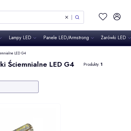
Ulubione
Zaloguj się
Wyczyść
Szukaj
Lampy LED
Panele LED/Armstrong
Żarówki LED
iemnialne LED G4
ki Ściemnialne LED G4
Produkty:
1
produktów
: