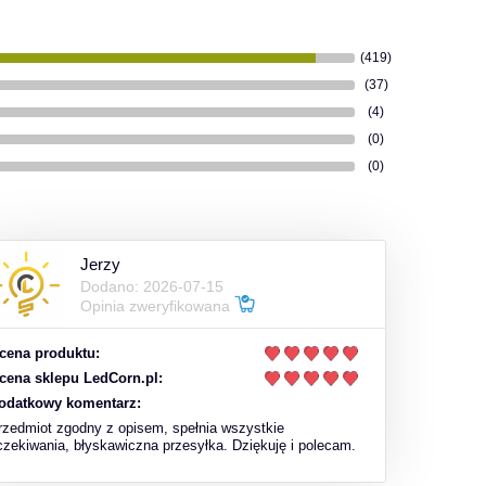
(419)
(37)
(4)
(0)
(0)
Jerzy
Dodano: 2026-07-15
Opinia zweryfikowana
cena produktu:
cena sklepu LedCorn.pl:
odatkowy komentarz:
rzedmiot zgodny z opisem, spełnia wszystkie
czekiwania, błyskawiczna przesyłka. Dziękuję i polecam.