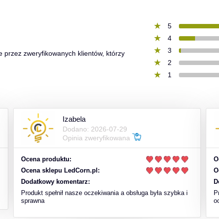
5
4
3
e przez zweryfikowanych klientów, którzy
2
1
Izabela
Dodano: 2026-07-29
Opinia zweryfikowana
Ocena produktu:
O
Ocena sklepu LedCorn.pl:
O
Dodatkowy komentarz:
D
Produkt spełnił nasze oczekiwania a obsługa była szybka i
P
sprawna
o