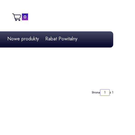
Produkty w koszyku: 0. Zobacz szczegóły
Koszyk
Nowe produkty
Rabat Powitalny
Strona
z 1