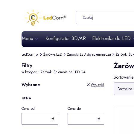
Menu
Konfigurator 3D/AR
Elektronika do LED
LedCorn.pl
Żarówki LED
Żarówki LED do ściemniacza
Żarówki Śc
Żarów
Filtry
w kategorii: Żarówki Ściemnialne LED G4
Lista 
Sortowanie
Wybrane
Wyczyść
Domyślne
CENA
Cena od
Cena do
zł
zł