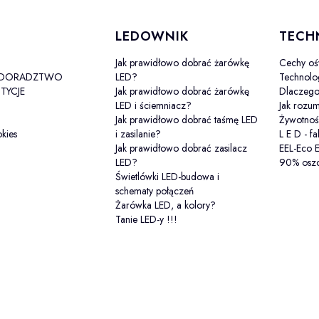
 stopce
LEDOWNIK
TECH
Jak prawidłowo dobrać żarówkę
Cechy oś
-DORADZTWO
LED?
Technolo
TYCJE
Jak prawidłowo dobrać żarówkę
Dlaczeg
LED i ściemniacz?
Jak rozu
Jak prawidłowo dobrać taśmę LED
Żywotnoś
okies
i zasilanie?
L E D - fa
Jak prawidłowo dobrać zasilacz
EEL-Eco 
LED?
90% oszc
Świetlówki LED-budowa i
schematy połączeń
Żarówka LED, a kolory?
Tanie LED-y !!!