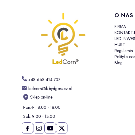
Linki w
O NAS
FIRMA
KONTAKT
LED INWES
HURT
Regulamin
Polityka co
Blog
+48 668 414 737
ledcorn@ik.bydgoszcz.pl
Sklep on-line
Pon.-Pt. 8:00 - 18:00
Sob. 9:00 - 13:00