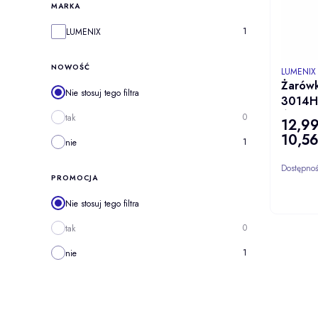
MARKA
Marka
1
LUMENIX
NOWOŚĆ
PRODUCE
LUMENIX
Żarów
Nie stosuj tego filtra
3014H 
Ściem
0
tak
12,99
Cena
AC/D
10,56
Cena
1
nie
Dostępno
PROMOCJA
Nie stosuj tego filtra
0
tak
1
nie