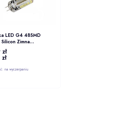
NT
ka LED G4 48SMD
Silicon Zimna
nialna 3W/300lm 12V
 zł
C
 zł
ść:
na wyczerpaniu
DO KOSZYKA