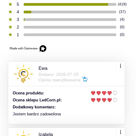
5
(419)
4
(37)
3
(4)
2
(0)
1
(0)
Ewa
Dodano: 2026-07-29
Opinia zweryfikowana
Ocena produktu:
Ocena sklepu LedCorn.pl:
Dodatkowy komentarz:
Jestem bardzo zadowolona
Izabela