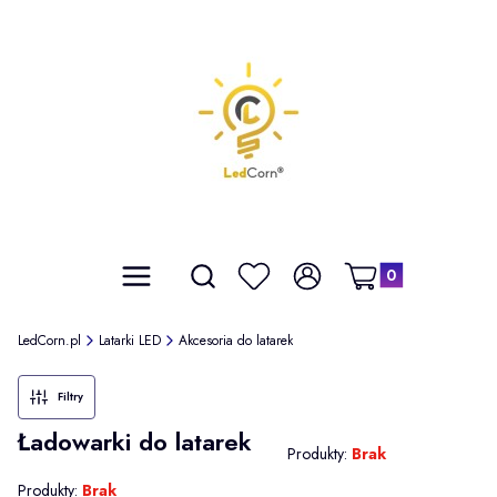
Produkty w koszyku: 
Otwórz wyszukiwarkę
Szukaj
Menu
Ulubione
Zaloguj się
Koszyk
LedCorn.pl
Latarki LED
Akcesoria do latarek
Filtry
Ładowarki do latarek
Produkty:
Brak
Produkty:
Brak