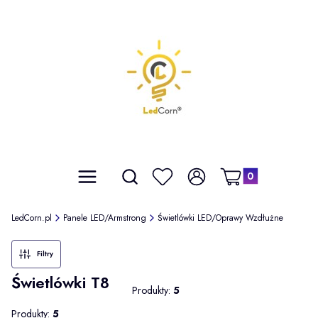
Średnia ocena zakupów w naszym sklepie to:
4.9
Made with GetReview
Produkty w koszyku: 
Otwórz wyszukiwarkę
Szukaj
Menu
Ulubione
Zaloguj się
Koszyk
LedCorn.pl
Panele LED/Armstrong
Świetlówki LED/Oprawy Wzdłużne
Filtry
Świetlówki T8
Produkty:
5
Produkty:
5