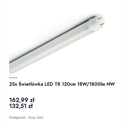
PRODUCENT
****
25x Świetlówka LED T8 120cm 18W/1800lm NW
162,99 zł
Cena
132,51 zł
Cena
Dostępność:
duża ilość