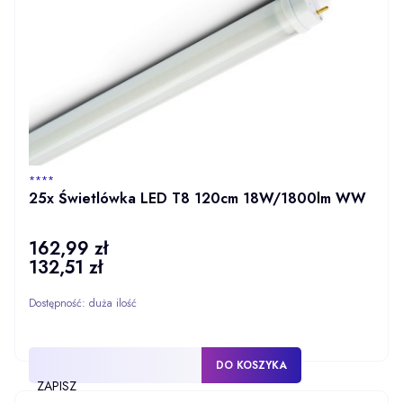
PRODUCENT
****
25x Świetlówka LED T8 120cm 18W/1800lm WW
162,99 zł
Cena
132,51 zł
Cena
Dostępność:
duża ilość
DO KOSZYKA
ZAPISZ