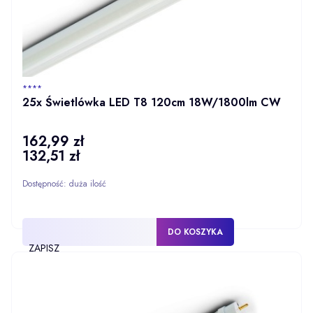
PRODUCENT
****
25x Świetlówka LED T8 120cm 18W/1800lm CW
162,99 zł
Cena
132,51 zł
Cena
Dostępność:
duża ilość
DO KOSZYKA
ZAPISZ