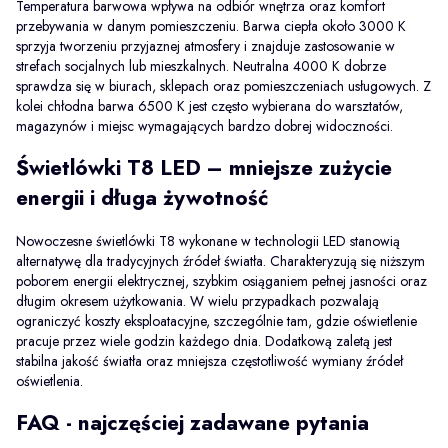
Temperatura barwowa wpływa na odbiór wnętrza oraz komfort
przebywania w danym pomieszczeniu. Barwa ciepła około 3000 K
sprzyja tworzeniu przyjaznej atmosfery i znajduje zastosowanie w
strefach socjalnych lub mieszkalnych. Neutralna 4000 K dobrze
sprawdza się w biurach, sklepach oraz pomieszczeniach usługowych. Z
kolei chłodna barwa 6500 K jest często wybierana do warsztatów,
magazynów i miejsc wymagających bardzo dobrej widoczności.
Świetlówki T8 LED – mniejsze zużycie
energii i długa żywotność
Nowoczesne świetlówki T8 wykonane w technologii LED stanowią
alternatywę dla tradycyjnych źródeł światła. Charakteryzują się niższym
poborem energii elektrycznej, szybkim osiąganiem pełnej jasności oraz
długim okresem użytkowania. W wielu przypadkach pozwalają
ograniczyć koszty eksploatacyjne, szczególnie tam, gdzie oświetlenie
pracuje przez wiele godzin każdego dnia. Dodatkową zaletą jest
stabilna jakość światła oraz mniejsza częstotliwość wymiany źródeł
oświetlenia.
FAQ - najczęściej zadawane pytania