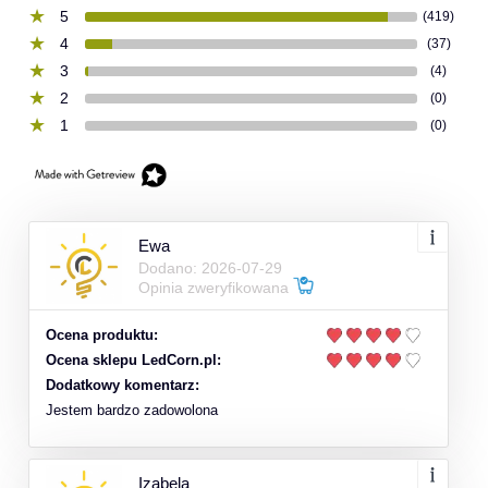
5
(419)
4
(37)
3
(4)
2
(0)
1
(0)
Ewa
Dodano: 2026-07-29
Opinia zweryfikowana
Ocena produktu:
Ocena sklepu LedCorn.pl:
Dodatkowy komentarz:
Jestem bardzo zadowolona
Izabela