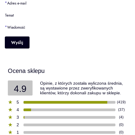
*
Adres e-mail
Temat
*
Wiadomość
Wyślij
Ocena sklepu
Opinie, z których została wyliczona średnia,
4.9
są wystawione przez zweryfikowanych
klientów, którzy dokonali zakupu w sklepie.
5
(419)
4
(37)
3
(4)
2
(0)
1
(0)