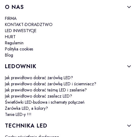
Linki w stopce
O NAS
FIRMA
KONTAKT-DORADZTWO
LED INWESTYCJE
HURT
Regulamin
Polityka cookies
Blog
LEDOWNIK
Jak prawidłowo dobrać żarówkę LED?
Jak prawidłowo dobrać żarówkę LED i ściemniacz?
Jak prawidłowo dobrać taśmę LED i zasilanie?
Jak prawidłowo dobrać zasilacz LED?
Świetlówki LED-budowa i schematy połączeń
Żarówka LED, a kolory?
Tanie LED-y !!!
TECHNIKA LED
Cechy oświetlenia diodowego