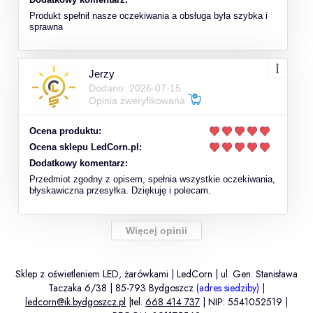
Produkt spełnił nasze oczekiwania a obsługa była szybka i
sprawna
Jerzy
Dodano: 2026-07-15
Opinia zweryfikowana
Ocena produktu:
Ocena sklepu LedCorn.pl:
Dodatkowy komentarz:
Przedmiot zgodny z opisem, spełnia wszystkie oczekiwania,
błyskawiczna przesyłka. Dziękuję i polecam.
Więcej opinii
Sklep z oświetleniem LED, żarówkami | LedCorn | ul. Gen. Stanisława
Taczaka 6/38 | 85-793 Bydgoszcz
(adres siedziby)
|
ledcorn@ik.bydgoszcz.pl
|tel.
668 414 737
| NIP: 5541052519 |