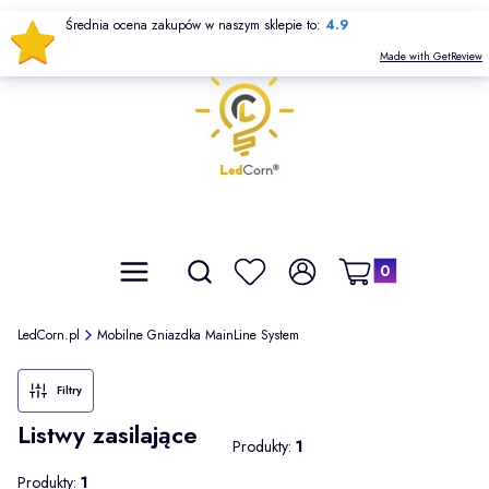
Średnia ocena zakupów w naszym sklepie to:
4.9
Made with GetReview
Produkty w koszyku: 
Otwórz wyszukiwarkę
Szukaj
Menu
Ulubione
Zaloguj się
Koszyk
LedCorn.pl
Mobilne Gniazdka MainLine System
Filtry
Listwy zasilające
Produkty:
1
Produkty:
1