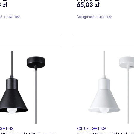
 zł
65,03 zł
Cena
ść:
duża ilość
Dostępność:
duża ilość
DO KOSZYKA
DO KOS
NT
PRODUCENT
LIGHTING
SOLLUX LIGHTING