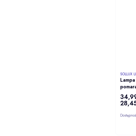
PRODUCE
SOLLUX 
Lampa
pomar
34,99
Cena
28,45
Cena
Dostępno