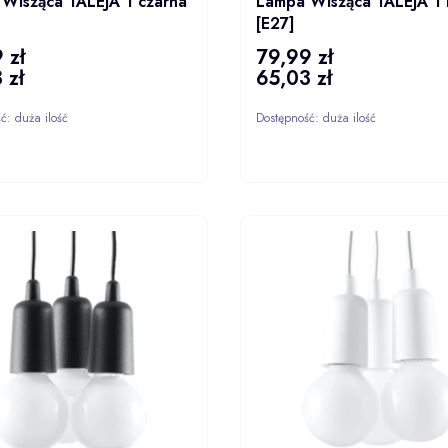
Wisząca TALEJA 1 czarna
Lampa Wisząca TALEJA 1 
[E27]
 zł
79,99 zł
Cena
 zł
65,03 zł
Cena
ść:
duża ilość
Dostępność:
duża ilość
DO KOSZYKA
DO KOS