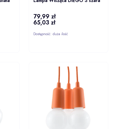
biała
Lampa Wisząca DIEGO 3 szara
79,99 zł
Cena
65,03 zł
Cena
Dostępność:
duża ilość
ZYKA
DO KOSZYKA