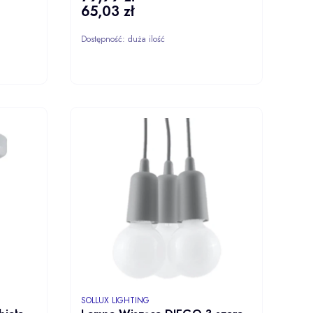
65,03 zł
Cena
Dostępność:
duża ilość
ZYKA
DO KOSZYKA
PRODUCENT
SOLLUX LIGHTING