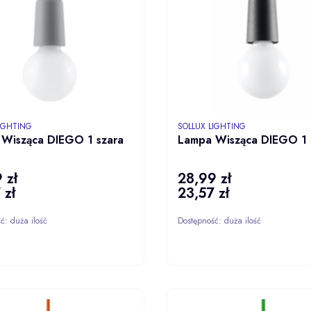
NT
PRODUCENT
LIGHTING
SOLLUX LIGHTING
Wisząca DIEGO 1 szara
Lampa Wisząca DIEGO 1 
 zł
28,99 zł
Cena
 zł
23,57 zł
Cena
ść:
duża ilość
Dostępność:
duża ilość
DO KOSZYKA
DO KOS