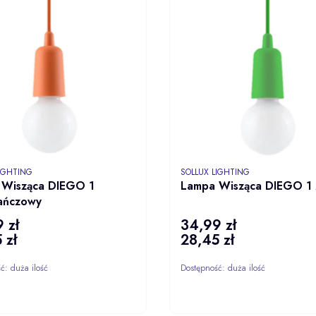
NT
PRODUCENT
LIGHTING
SOLLUX LIGHTING
 Wisząca DIEGO 1
Lampa Wisząca DIEGO 1 
ańczowy
 zł
34,99 zł
Cena
 zł
28,45 zł
Cena
ść:
duża ilość
Dostępność:
duża ilość