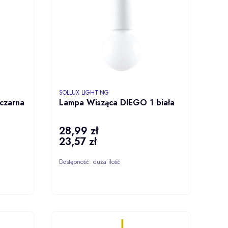
PRODUCENT
SOLLUX LIGHTING
czarna
Lampa Wisząca DIEGO 1 biała
28,99 zł
Cena
23,57 zł
Cena
Dostępność:
duża ilość
ZYKA
DO KOSZYKA