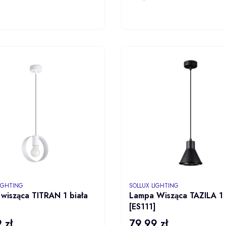
DO KOSZYKA
DO KOS
NT
PRODUCENT
LIGHTING
SOLLUX LIGHTING
wisząca TITRAN 1 biała
Lampa Wisząca TAZILA 1 
[ES111]
 zł
79,99 zł
Cena