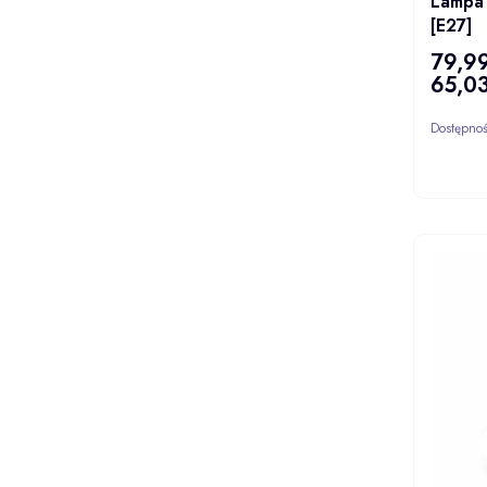
Lampa 
[E27]
79,99
Cena
65,03
Cena
Dostępno