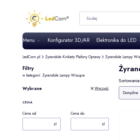
Menu
Konfigurator 3D/AR
Elektronika do LED
LedCorn.pl
Żyrandole Kinkiety Plafony Oprawy
Żyrandole Lampy Wi
Żyran
Filtry
w kategorii: Żyrandole Lampy Wiszące
Lista 
Sortowanie
Wybrane
Wyczyść
Domyślne
CENA
Cena od
Cena do
zł
zł