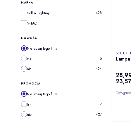
MARKA
Marka
428
Sollux Lighting
1
V-TAC
NOWOŚĆ
Nie stosuj tego filtra
PRODUCE
SOLLUX 
Lampa 
5
tak
424
nie
28,99
Cena
23,57
Cena
PROMOCJA
Dostępno
Nie stosuj tego filtra
2
tak
427
nie