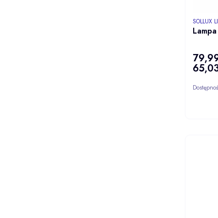
PRODUCE
SOLLUX 
Lampa 
79,99
Cena
65,03
Cena
Dostępno