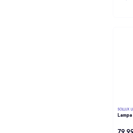
PRODUCE
SOLLUX 
Lampa 
79,99
Cena