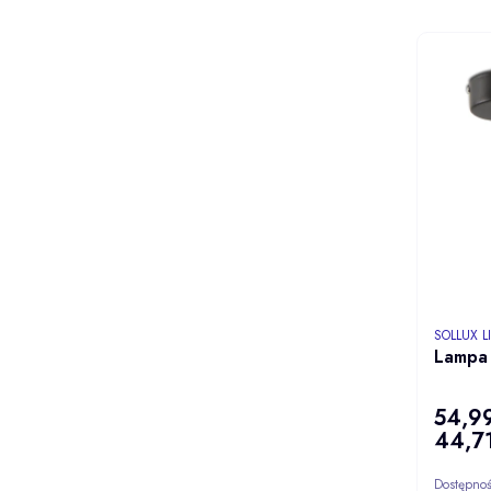
PRODUCE
SOLLUX 
Lampa 
54,99
Cena
44,71
Cena
Dostępno