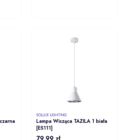
ZYKA
DO KOSZYKA
PRODUCENT
SOLLUX LIGHTING
czarna
Lampa Wisząca TAZILA 1 biała
[ES111]
79,99 zł
Cena