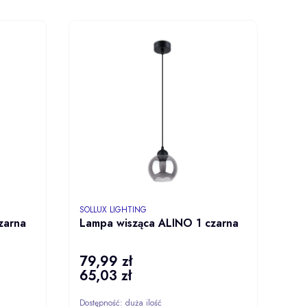
ZYKA
DO KOSZYKA
PRODUCENT
SOLLUX LIGHTING
zarna
Lampa wisząca ALINO 1 czarna
79,99 zł
Cena
65,03 zł
Cena
Dostępność:
duża ilość