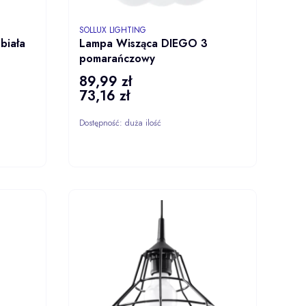
PRODUCENT
SOLLUX LIGHTING
biała
Lampa Wisząca DIEGO 3
pomarańczowy
89,99 zł
Cena
73,16 zł
Cena
Dostępność:
duża ilość
ZYKA
DO KOSZYKA