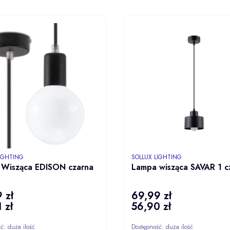
DO KOSZYKA
DO KOS
NT
PRODUCENT
LIGHTING
SOLLUX LIGHTING
Wisząca EDISON czarna
Lampa wisząca SAVAR 1 c
 zł
69,99 zł
Cena
 zł
56,90 zł
Cena
ść:
duża ilość
Dostępność:
duża ilość