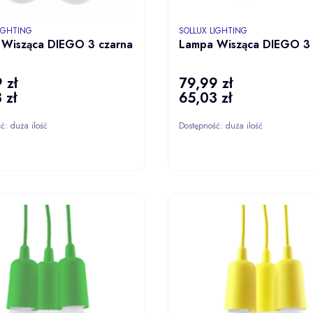
NT
PRODUCENT
LIGHTING
SOLLUX LIGHTING
Wisząca DIEGO 3 czarna
Lampa Wisząca DIEGO 3 
 zł
79,99 zł
Cena
 zł
65,03 zł
Cena
ść:
duża ilość
Dostępność:
duża ilość
DO KOSZYKA
DO KOS