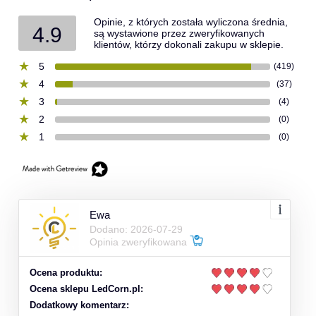
Opinie, z których została wyliczona średnia,
4.9
są wystawione przez zweryfikowanych
klientów, którzy dokonali zakupu w sklepie.
5
(419)
4
(37)
3
(4)
2
(0)
1
(0)
Ewa
Dodano: 2026-07-29
Opinia zweryfikowana
Ocena produktu:
Ocena sklepu LedCorn.pl:
Dodatkowy komentarz: