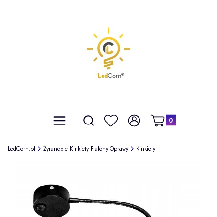
Produkty w koszyku: 
Otwórz wyszukiwarkę
Szukaj
Menu
Ulubione
Zaloguj się
Koszyk
LedCorn.pl
Żyrandole Kinkiety Plafony Oprawy
Kinkiety