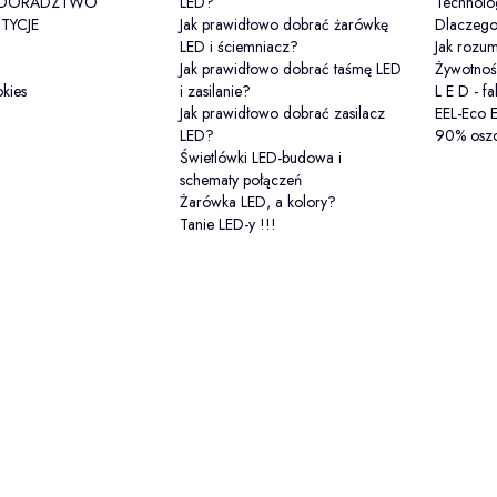
-DORADZTWO
LED?
Technolo
TYCJE
Jak prawidłowo dobrać żarówkę
Dlaczeg
LED i ściemniacz?
Jak rozu
Jak prawidłowo dobrać taśmę LED
Żywotnoś
okies
i zasilanie?
L E D - fa
Jak prawidłowo dobrać zasilacz
EEL-Eco 
LED?
90% oszc
Świetlówki LED-budowa i
schematy połączeń
Żarówka LED, a kolory?
Tanie LED-y !!!