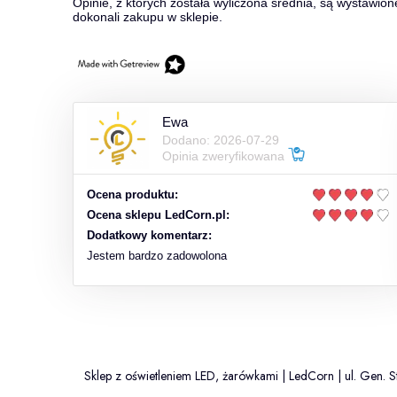
Opinie, z których została wyliczona średnia, są wystawion
dokonali zakupu w sklepie.
Ewa
Dodano: 2026-07-29
Opinia zweryfikowana
Ocena produktu:
Ocena sklepu LedCorn.pl:
Dodatkowy komentarz:
Jestem bardzo zadowolona
Sklep z oświetleniem LED, żarówkami | LedCorn | ul. Gen.