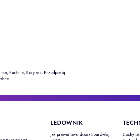
alnia, Kuchnia, Korytarz, Przedpokój
lsce
 stopce
LEDOWNIK
TECH
Jak prawidłowo dobrać żarówkę
Cechy oś