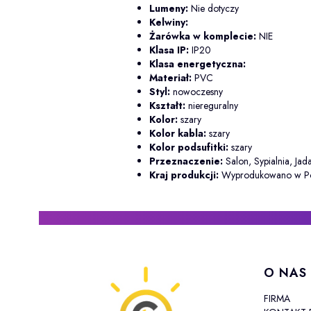
Lumeny:
Nie dotyczy
Kelwiny:
Żarówka w komplecie:
NIE
Klasa IP:
IP20
Klasa energetyczna:
Materiał:
PVC
Styl:
nowoczesny
Kształt:
niereguralny
Kolor:
szary
Kolor kabla:
szary
Kolor podsufitki:
szary
Przeznaczenie:
Salon, Sypialnia, Jad
Kraj produkcji:
Wyprodukowano w Po
Linki w
O NAS
FIRMA