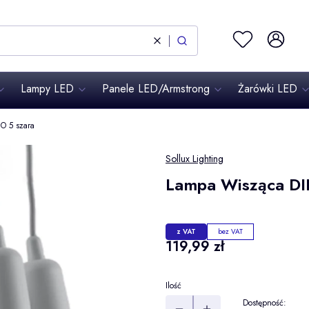
Ulubione
Zaloguj się
Wyczyść
Szukaj
Lampy LED
Panele LED/Armstrong
Żarówki LED
O 5 szara
Sollux Lighting
Lampa Wisząca DI
z VAT
bez VAT
Cena
119,99 zł
Ilość
Dostępność: