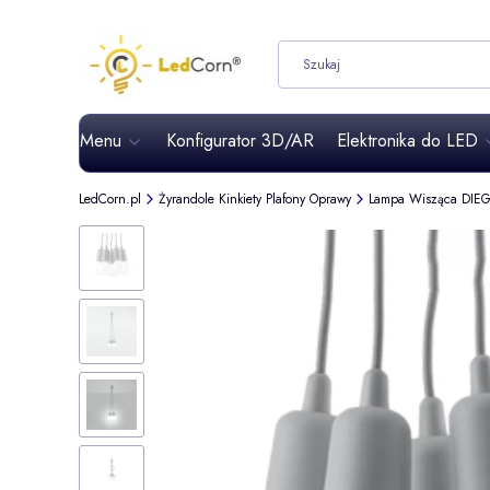
Menu
Konfigurator 3D/AR
Elektronika do LED
LedCorn.pl
Żyrandole Kinkiety Plafony Oprawy
Lampa Wisząca DIEG