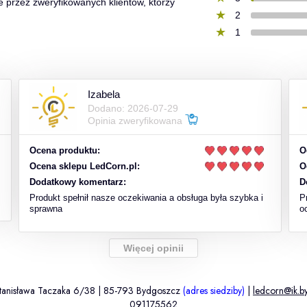
e przez zweryfikowanych klientów, którzy
2
1
Izabela
Dodano: 2026-07-29
Opinia zweryfikowana
Ocena produktu:
O
Ocena sklepu LedCorn.pl:
O
Dodatkowy komentarz:
D
Produkt spełnił nasze oczekiwania a obsługa była szybka i
P
sprawna
o
Więcej opinii
 Stanisława Taczaka 6/38 | 85-793 Bydgoszcz
(adres siedziby)
|
ledcorn@ik.b
091175562