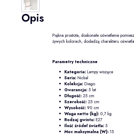
Opis
Piękna prostota, doskonałe oświetlenie pomies
żywych kolorach, dodadzą charakteru oświet
Parametry techniczne
Kategoria:
Lampy wiszące
Seria:
Nickel
Kolekcja:
Diego
Gwarancja:
5 lat
Długość:
25 cm
Szerokość:
25 cm
Wysokość:
90 cm
Waga netto (kg):
0,7 kg
Rodzaj gwintu:
E27
Ilość źródeł światła:
5
Moc maksymalna (W):
15