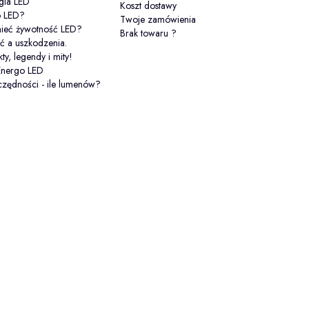
gia LED
Koszt dostawy
o LED?
Twoje zamówienia
mieć żywotność LED?
Brak towaru ?
ć a uszkodzenia.
kty, legendy i mity!
Energo LED
zędności - ile lumenów?