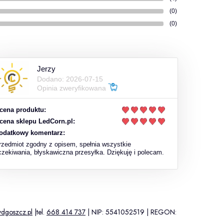
(0)
(0)
Jerzy
Dodano: 2026-07-15
Opinia zweryfikowana
cena produktu:
cena sklepu LedCorn.pl:
odatkowy komentarz:
rzedmiot zgodny z opisem, spełnia wszystkie
czekiwania, błyskawiczna przesyłka. Dziękuję i polecam.
ydgoszcz.pl
|tel.
668 414 737
| NIP: 5541052519 | REGON: