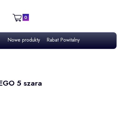
Produkty w koszyku: 0. Zobacz szczegóły
Koszyk
Nowe produkty
Rabat Powitalny
EGO 5 szara