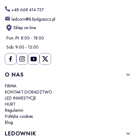
+48 668 414 737
ledcorn@ik.bydgoszcz.pl
Sklep on-line
Pon.-Pt. 8:00 - 18:00
Sob. 9:00 - 13:00
Linki w stopce
O NAS
FIRMA
KONTAKT-DORADZTWO
LED INWESTYCJE
HURT
Regulamin
Polityka cookies
Blog
LEDOWNIK