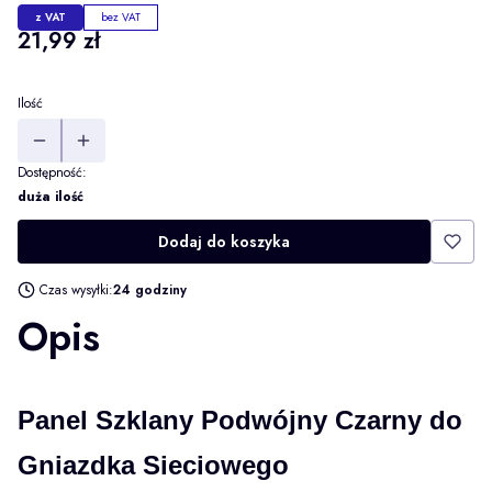
z VAT
bez VAT
Cena
21,99 zł
Ilość
Dostępność:
duża ilość
Dodaj do koszyka
Czas wysyłki:
24 godziny
Opis
Panel Szklany Podwójny Czarny do
Gniazdka Sieciowego