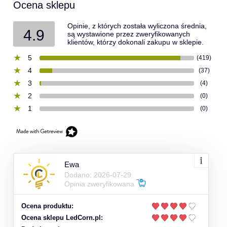
Ocena sklepu
Opinie, z których została wyliczona średnia,
4.9
są wystawione przez zweryfikowanych
klientów, którzy dokonali zakupu w sklepie.
5
(419)
4
(37)
3
(4)
2
(0)
1
(0)
Ewa
Dodano: 2026-07-29
Opinia zweryfikowana
Ocena produktu:
Ocena sklepu LedCorn.pl: