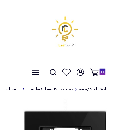
Produkty w koszyku: 
Otwórz wyszukiwarkę
Szukaj
Menu
Ulubione
Zaloguj się
Koszyk
LedCorn.pl
Gniazdka Szklane Ramki/Puszki
Ramki/Panele Szklane