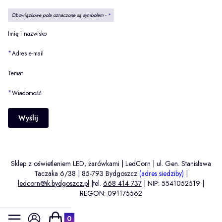
Obowiązkowe pola oznaczone są symbolem -
*
Imię i nazwisko
*
Adres e-mail
Temat
*
Wiadomość
Wyślij
Sklep z oświetleniem LED, żarówkami | LedCorn | ul. Gen. Stanisława
Taczaka 6/38 | 85-793 Bydgoszcz
(adres siedziby)
|
ledcorn@ik.bydgoszcz.pl
|tel.
668 414 737
| NIP: 5541052519 |
REGON: 091175562
Produkty w koszyku: 0. Zobacz szczegóły