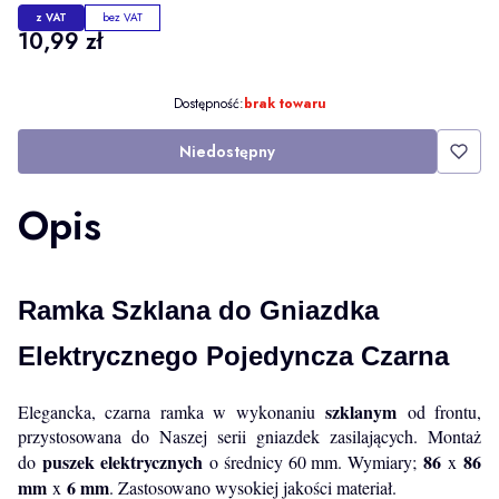
z VAT
bez VAT
Cena
10,99 zł
Dostępność:
brak towaru
Niedostępny
Opis
Ramka Szklana do Gniazdka
Elektrycznego Pojedyncza Czarna
szklanym
Elegancka, czarna ramka w wykonaniu
od frontu,
przystosowana do Naszej serii gniazdek zasilających. Montaż
puszek elektrycznych
86
86
do
o średnicy 60 mm. Wymiary;
x
mm
6 mm
x
. Zastosowano wysokiej jakości materiał.