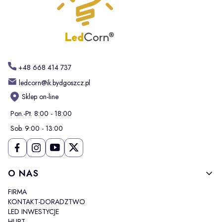
+48 668 414 737
ledcorn@ik.bydgoszcz.pl
Sklep on-line
Pon.-Pt. 8:00 - 18:00
Sob. 9:00 - 13:00
Linki w stopce
O NAS
FIRMA
KONTAKT-DORADZTWO
LED INWESTYCJE
HURT